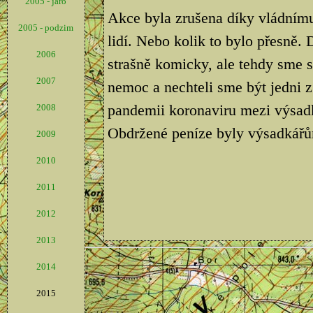
2005 - jaro
Akce byla zrušena díky vládnímu
2005 - podzim
lidí. Nebo kolik to bylo přesně.
2006
strašně komicky, ale tehdy sme 
2007
nemoc a nechteli sme být jedni z
pandemii koronaviru mezi výsad
2008
Obdržené peníze byly výsadkářů
2009
2010
2011
2012
2013
2014
2015