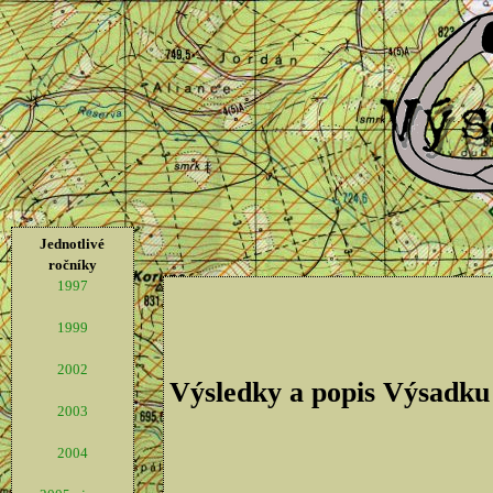
Jednotlivé
ročníky
1997
1999
2002
Výsledky a popis Výsadku
2003
2004