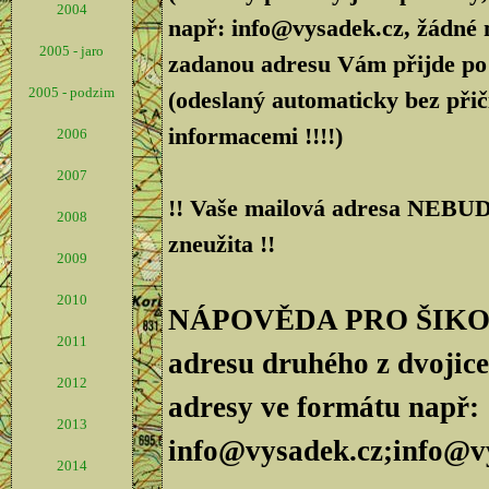
2004
např: info@vysadek.cz, žádné 
2005 - jaro
zadanou adresu Vám přijde po 
2005 - podzim
(odeslaný automaticky bez přič
informacemi !!!!)
2006
2007
!! Vaše mailová adresa NEBUDE
2008
zneužita !!
2009
2010
NÁPOVĚDA PRO ŠIKOVN
2011
adresu druhého z dvojice
2012
adresy ve formátu např:
2013
info@vysadek.cz;info@v
2014