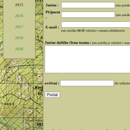
2015
Jméno :
(tato položk
Příjmení
(tato položk
2016
:
2017
E-mail :
(tato položka
NENÍ
viditelná v seznamu přihlášených)
2018
Jméno dalšího člena teamu :
(tato položka je viditelná v sez
2020
ověření :
do tohoto