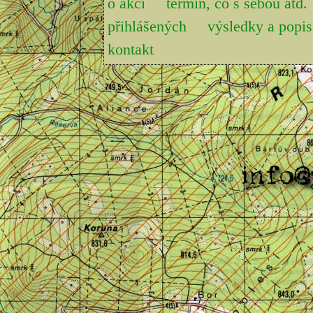
o akci
termín, co s sebou atd.
přihlášených
výsledky a pop
kontakt