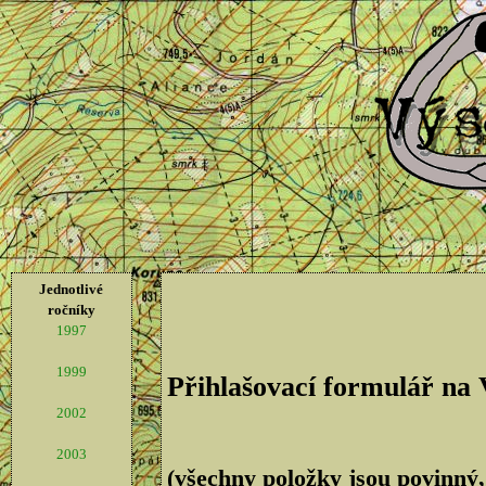
Jednotlivé
ročníky
1997
1999
Přihlašovací formulář na
2002
2003
(všechny položky jsou povinný,