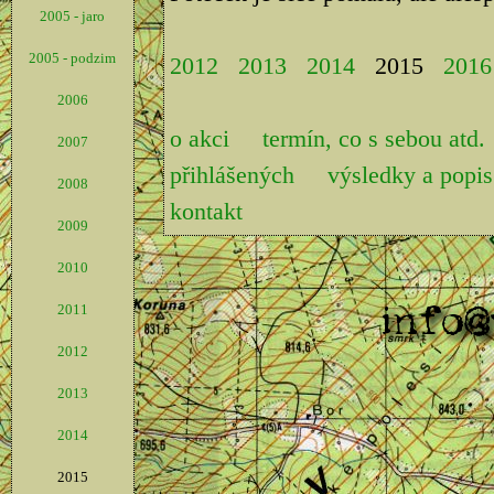
2005 - jaro
2005 - podzim
2012
2013
2014
2015
2016
2006
o akci
termín, co s sebou atd.
2007
přihlášených
výsledky a pop
2008
kontakt
2009
2010
2011
2012
2013
2014
2015