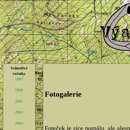
Jednotlivé
ročníky
1997
1999
Fotogalerie
2002
2003
2004
Foteček je sice pomálu, ale ale