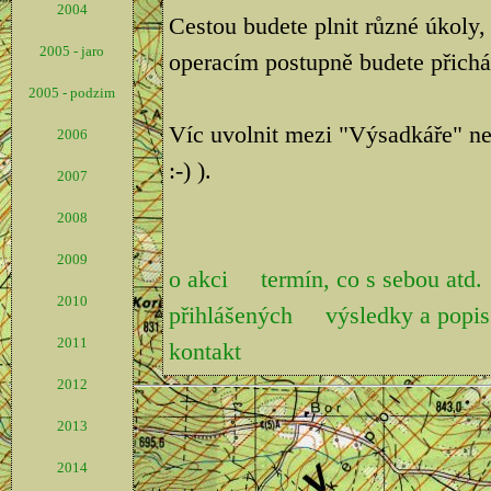
2004
Cestou budete plnit různé úkoly,
2005 - jaro
operacím postupně budete přicháze
2005 - podzim
Víc uvolnit mezi "Výsadkáře" ne
2006
:-) ).
2007
2008
2009
o akci
termín, co s sebou atd.
2010
přihlášených
výsledky a pop
2011
kontakt
2012
2013
2014