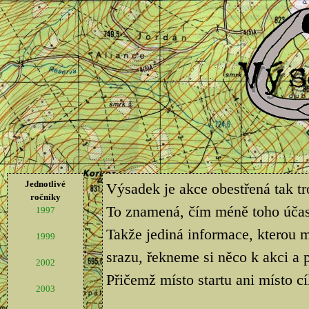
Jednotlivé
Výsadek je akce obestřená tak t
ročníky
To znamená, čím méně toho účastn
1997
Takže jediná informace, kterou m
1999
srazu, řekneme si něco k akci 
2002
Přičemž místo startu ani místo cí
2003