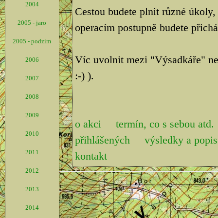
2004
Cestou budete plnit různé úkoly,
2005 - jaro
operacím postupně budete přicháze
2005 - podzim
Víc uvolnit mezi "Výsadkáře" ne
2006
:-) ).
2007
2008
2009
o akci
termín, co s sebou atd.
2010
přihlášených
výsledky a pop
2011
kontakt
2012
2013
2014