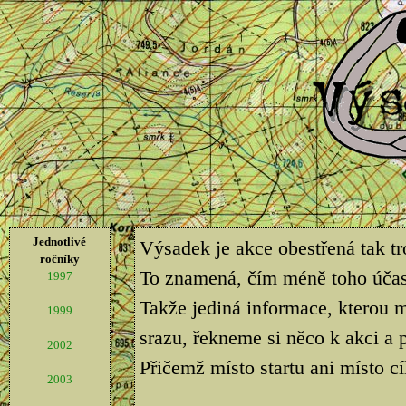
Jednotlivé
Výsadek je akce obestřená tak t
ročníky
To znamená, čím méně toho účastn
1997
Takže jediná informace, kterou m
1999
srazu, řekneme si něco k akci 
2002
Přičemž místo startu ani místo cí
2003