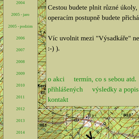
2004
Cestou budete plnit různé úkoly,
2005 - jaro
operacím postupně budete přicháze
2005 - podzim
Víc uvolnit mezi "Výsadkáře" ne
2006
:-) ).
2007
2008
2009
o akci
termín, co s sebou atd.
2010
přihlášených
výsledky a pop
2011
kontakt
2012
2013
2014