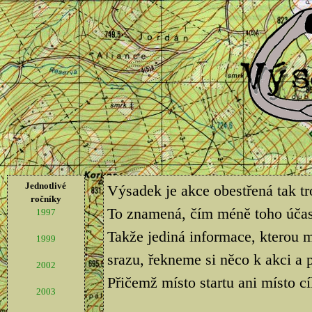
Jednotlivé
Výsadek je akce obestřená tak t
ročníky
To znamená, čím méně toho účastn
1997
Takže jediná informace, kterou m
1999
srazu, řekneme si něco k akci 
2002
Přičemž místo startu ani místo cí
2003