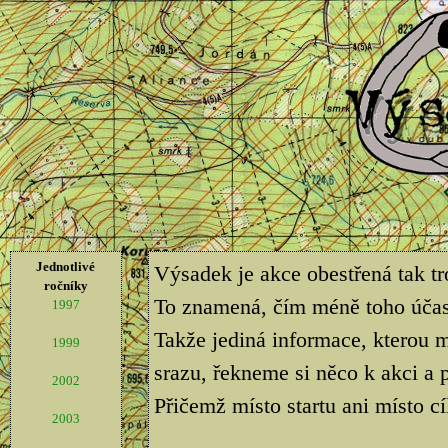
Jednotlivé
Výsadek je akce obestřená tak t
ročníky
To znamená, čím méně toho účastn
1997
Takže jediná informace, kterou m
1999
srazu, řekneme si něco k akci 
2002
Přičemž místo startu ani místo cí
2003