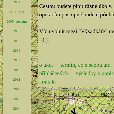
2004
Cestou budete plnit různé úkoly,
2005 - jaro
operacím postupně budete přicháze
2005 - podzim
Víc uvolnit mezi "Výsadkáře" ne
2006
:-) ).
2007
2008
2009
o akci
termín, co s sebou atd.
2010
přihlášených
výsledky a pop
2011
kontakt
2012
2013
2014