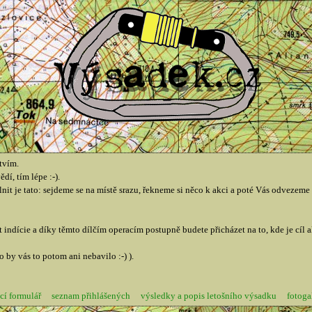
tvím.
í, tím lépe :-).
nit je tato: sejdeme se na místě srazu, řekneme si něco k akci a poté Vás odveze
indície a díky těmto dílčím operacím postupně budete přicházet na to, kde je cíl a
by vás to potom ani nebavilo :-) ).
cí formulář
seznam přihlášených
výsledky a popis letošního výsadku
fotoga