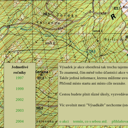
Jednotlivé
Výsadek je akce obestřená tak trochu tajems
ročníky
To znamená, čím méně toho účastníci akce věd
1997
Takže jediná informace, kterou můžeme uvol
Přičemž místo startu ani místo cíle neznáte.
1999
Cestou budete plnit různé úkoly, vyzvedávat 
2002
Víc uvolnit mezi "Výsadkáře" nechceme (ono 
2003
2004
o akci
termín, co s sebou atd.
přihlašova