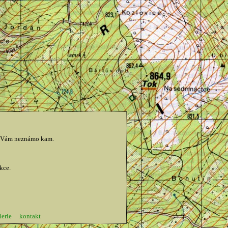
me Vám neznámo kam.
kce.
lerie
kontakt