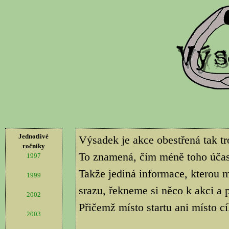
Jednotlivé
Výsadek je akce obestřená tak t
ročníky
To znamená, čím méně toho účastn
1997
Takže jediná informace, kterou m
1999
srazu, řekneme si něco k akci 
2002
Přičemž místo startu ani místo cí
2003