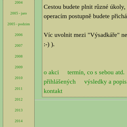
2004
Cestou budete plnit různé úkoly,
2005 - jaro
operacím postupně budete přicháze
2005 - podzim
Víc uvolnit mezi "Výsadkáře" ne
2006
:-) ).
2007
2008
2009
o akci
termín, co s sebou atd.
2010
přihlášených
výsledky a pop
2011
kontakt
2012
2013
2014