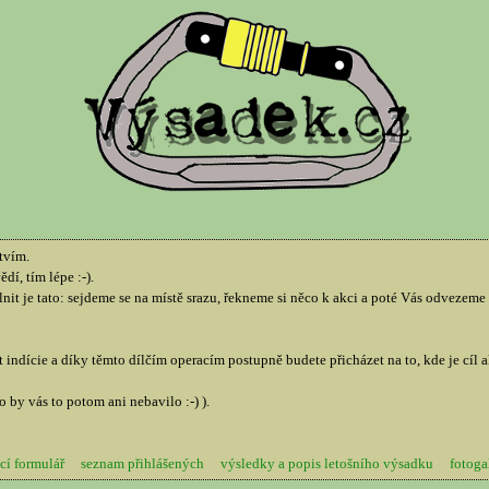
tvím.
í, tím lépe :-).
nit je tato: sejdeme se na místě srazu, řekneme si něco k akci a poté Vás odveze
indície a díky těmto dílčím operacím postupně budete přicházet na to, kde je cíl a
by vás to potom ani nebavilo :-) ).
cí formulář
seznam přihlášených
výsledky a popis letošního výsadku
fotoga