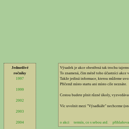
Jednotlivé
Výsadek je akce obestřená tak trochu tajems
ročníky
To znamená, čím méně toho účastníci akce věd
1997
Takže jediná informace, kterou můžeme uvol
Přičemž místo startu ani místo cíle neznáte.
1999
Cestou budete plnit různé úkoly, vyzvedávat 
2002
Víc uvolnit mezi "Výsadkáře" nechceme (ono 
2003
2004
o akci
termín, co s sebou atd.
přihlašova