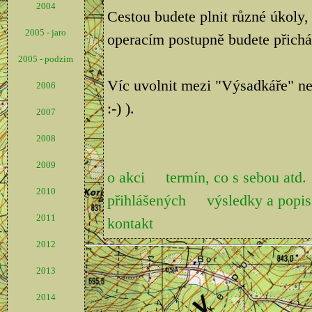
2004
Cestou budete plnit různé úkoly,
2005 - jaro
operacím postupně budete přicháze
2005 - podzim
Víc uvolnit mezi "Výsadkáře" ne
2006
:-) ).
2007
2008
2009
o akci
termín, co s sebou atd.
2010
přihlášených
výsledky a pop
2011
kontakt
2012
2013
2014