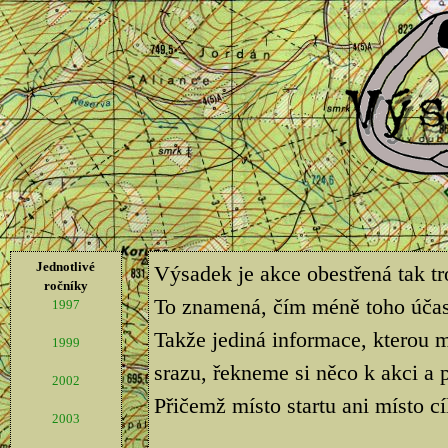
Jednotlivé
Výsadek je akce obestřená tak t
ročníky
To znamená, čím méně toho účastn
1997
Takže jediná informace, kterou m
1999
srazu, řekneme si něco k akci 
2002
Přičemž místo startu ani místo cí
2003