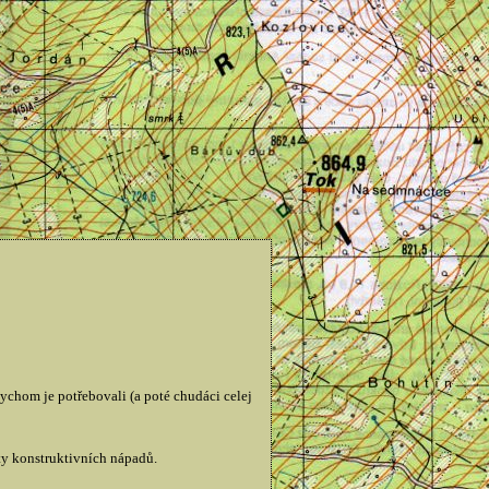
bychom je potřebovali (a poté chudáci celej
usty konstruktivních nápadů.