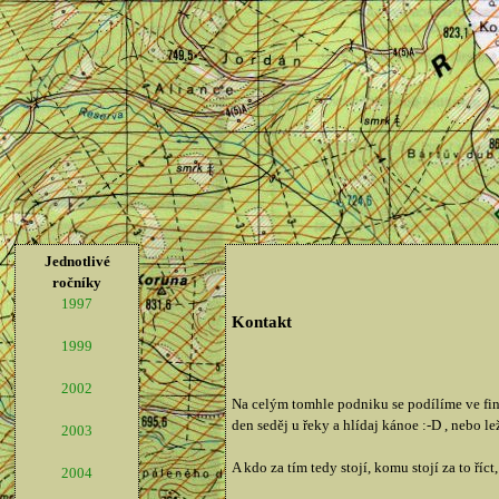
Jednotlivé
ročníky
1997
Kontakt
1999
2002
Na celým tomhle podniku se podílíme ve finá
den seděj u řeky a hlídaj kánoe :-D , nebo lež
2003
A kdo za tím tedy stojí, komu stojí za to říc
2004