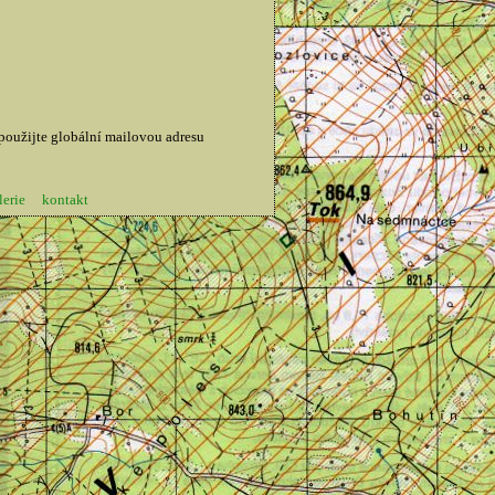
 použijte globální mailovou adresu
lerie
kontakt