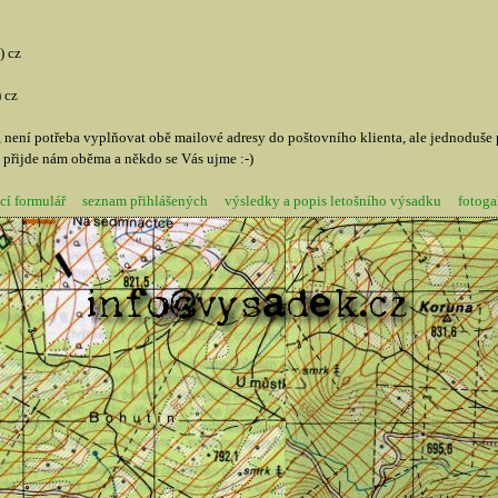
) cz
 cz
ma, není potřeba vyplňovat obě mailové adresy do poštovního klienta, ale jednoduše
a přijde nám oběma a někdo se Vás ujme :-)
cí formulář
seznam přihlášených
výsledky a popis letošního výsadku
fotoga