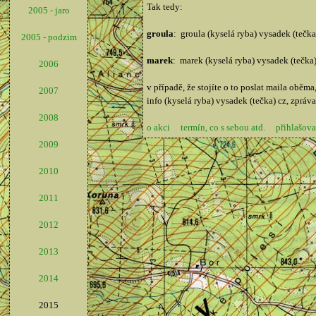
Tak tedy:
2005 - jaro
groula
: groula (kyselá ryba) vysadek (tečka
2005 - podzim
marek
: marek (kyselá ryba) vysadek (tečka)
2006
v případě, že stojíte o to poslat maila obě
2007
info (kyselá ryba) vysadek (tečka) cz, zpráv
2008
o akci
termín, co s sebou atd.
přihlašova
2009
2010
2011
2012
2013
2014
2015