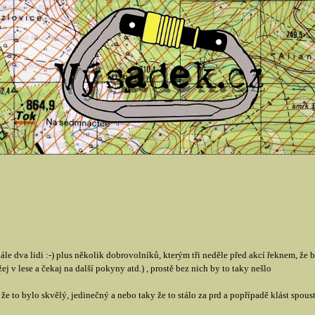
le dva lidi :-) plus několik dobrovolníků, kterým tři neděle před akcí řeknem, že 
ej v lese a čekaj na další pokyny atd.) , prostě bez nich by to taky nešlo
t, že to bylo skvělý, jedinečný a nebo taky že to stálo za prd a popřípadě klást spo