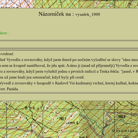
Názorníček na :
vysadek_1999
ázor...
yvedené.
dně Vyvedlo z rovnováhy, když jsem ihned po nočním vylodění se slovy "ráno mou
sem se kvapně nastěhoval, že jdu spát. A ráno ji (snad už příjemněji) Vyvedla z r
 z rovnováhy, když jsem vyluštil jednu s prvních indicií a Trnka řekla: "jasně, v R
u už jsme brali jen orientačně, když byly při cestě.
Vyvedl z rovnováhy v hospodě v Karlově Vsi kudrnatej vrchní, kterej kulhal, koktal
ert. Paráda.