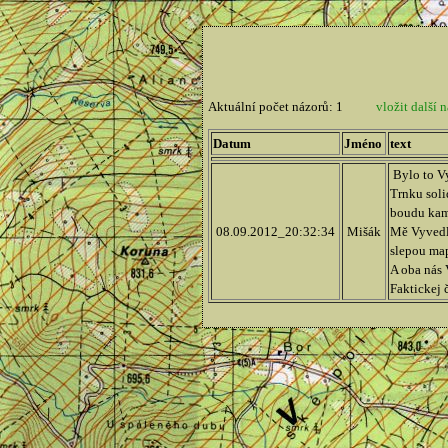
Aktuální počet názorů: 1
vložit další n
Datum
Jméno
text
Bylo to V
Trnku soli
boudu kam 
08.09.2012_20:32:34
Mišák
Mě Vyvedlo
slepou map
A oba nás 
Faktickej č