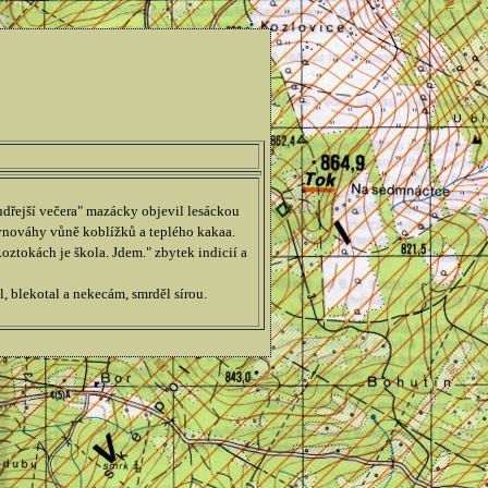
dřejší večera" mazácky objevil lesáckou
ovnováhy vůně koblížků a teplého kakaa.
oztokách je škola. Jdem." zbytek indicií a
, blekotal a nekecám, smrděl sírou.