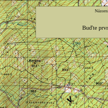
Názorn
Buďte prv