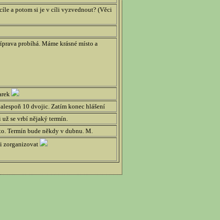
íle a potom si je v cíli vyzvednout? (Věci
říprava probíhá. Máme krásné místo a
arek
 alespoň 10 dvojic. Zatím konec hlášení
 už se vrbí nějaký termín.
a to. Termín bude někdy v dubnu. M.
ci zorganizovat