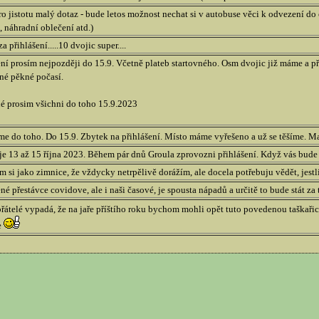
o jistotu malý dotaz - bude letos možnost nechat si v autobuse věci k odvezení do c
, náhradní oblečení atd.)
a přihlášení.....10 dvojic super....
ní prosím nejpozději do 15.9. Včetně plateb startovného. Osm dvojic již máme a p
né pěkné počasí.
é prosim všichni do toho 15.9.2023
e do toho. Do 15.9. Zbytek na přihlášení. Místo máme vyřešeno a už se těšíme. M
e 13 až 15 října 2023. Během pár dnů Groula zprovozni přihlášení. Když vás bude
 si jako zimnice, že vždycky netrpělivě dorážím, ale docela potřebuju vědět, jestli
é přestávce covidove, ale i naši časové, je spousta nápadů a určitě to bude stát z
řátelé vypadá, že na jaře příštího roku bychom mohli opět tuto povedenou taškaři
e