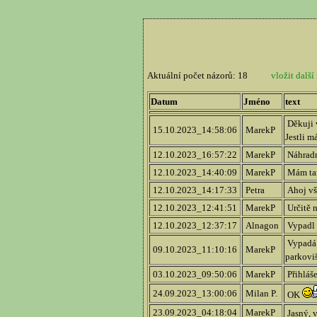
Aktuální počet názorů: 18
vložit další 
Datum
Jméno
text
Děkuji v
15.10.2023_14:58:06
MarekP
Jestli m
12.10.2023_16:57:22
MarekP
Náhradní
12.10.2023_14:40:09
MarekP
Mám tam
12.10.2023_14:17:33
Petra
Ahoj vše
12.10.2023_12:41:51
MarekP
Určitě n
12.10.2023_12:37:17
Alnagon
Vypadl 
Vypadá 
09.10.2023_11:10:16
MarekP
parkoviš
03.10.2023_09:50:06
MarekP
Přihláše
24.09.2023_13:00:06
Milan P.
OK
23.09.2023_04:18:04
MarekP
Jasný, v