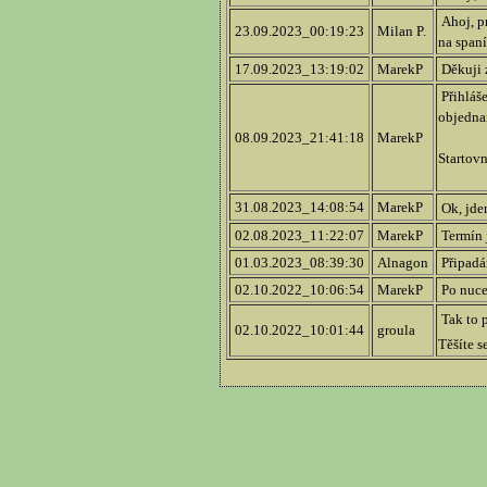
Ahoj, pr
23.09.2023_00:19:23
Milan P.
na spaní
17.09.2023_13:19:02
MarekP
Děkuji z
Přihláše
objedna
08.09.2023_21:41:18
MarekP
Startovn
31.08.2023_14:08:54
MarekP
Ok, jdem
02.08.2023_11:22:07
MarekP
Termín j
01.03.2023_08:39:30
Alnagon
Připadám
02.10.2022_10:06:54
MarekP
Po nucen
Tak to p
02.10.2022_10:01:44
groula
Těšíte s