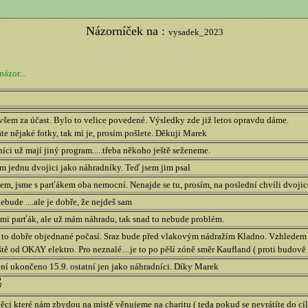
Názorníček na :
vysadek_2023
názor...
šem za účast. Bylo to velice povedené. Výsledky zde již letos opravdu dáme.
áte nějaké fotky, tak mi je, prosím pošlete. Děkuji Marek
ci už mají jiný program.....třeba někoho ještě seženeme.
 jednu dvojici jako náhradníky. Teď jsem jim psal
m, jsme s parťákem oba nemocní. Nenajde se tu, prosím, na poslední chvíli dvojice
ebude ....ale je dobře, že nejdeš sam
mi parťák, ale už mám náhradu, tak snad to nebude problém.
to dobře objednané počasí. Sraz bude před vlakovým nádražím Kladno. Vzhledem 
tě od OKAY elektro. Pro neznalé....je to po pěší zóně směr Kaufland ( proti budov
ní ukončeno 15.9. ostatní jen jako náhradníci. Díky Marek
ěci které nám zbydou na místě věnujeme na charitu ( teda pokud se nevrátíte do cí