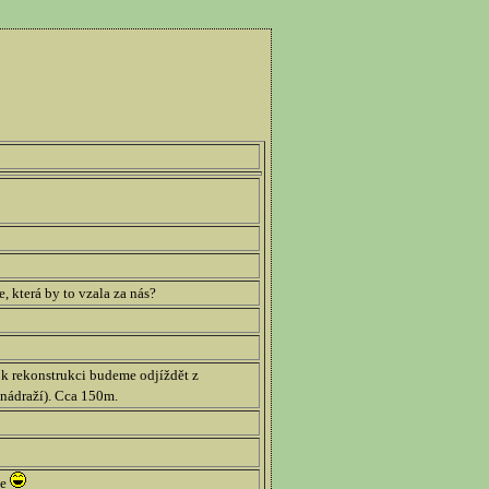
, která by to vzala za nás?
k rekonstrukci budeme odjíždět z
ě nádraží). Cca 150m.
le