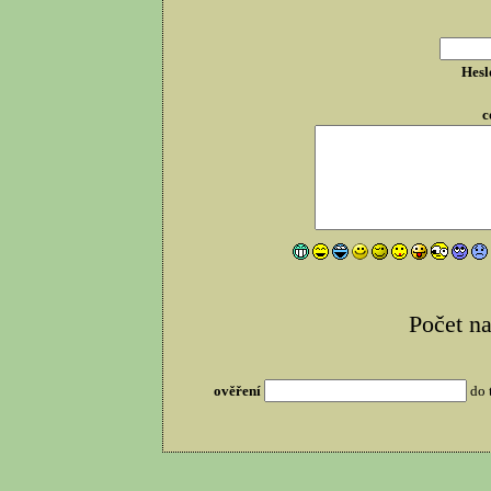
Hesl
c
Počet n
ověření
do 