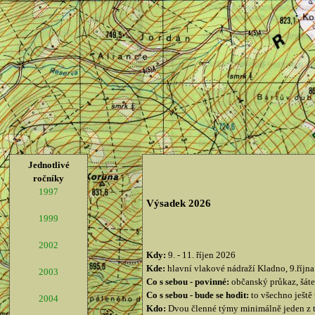
Jednotlivé
ročníky
1997
Výsadek 2026
1999
2002
Kdy:
9. - 11. říjen 2026
Kde:
hlavní vlakové nádraží Kladno, 9.října 
2003
Co s sebou - povinné:
občanský průkaz, šátek
Co s sebou - bude se hodit:
to všechno ještě
2004
Kdo:
Dvou členné týmy minimálně jeden z týmu