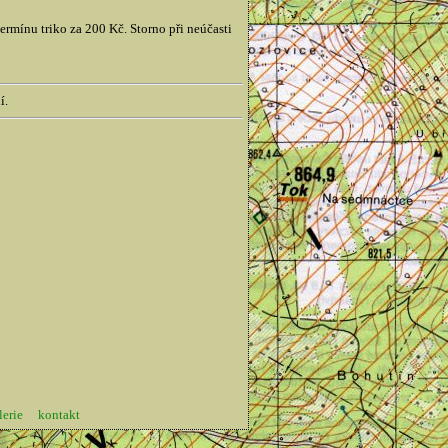
rmínu triko za 200 Kč. Storno při neúčasti
í.
lerie
kontakt