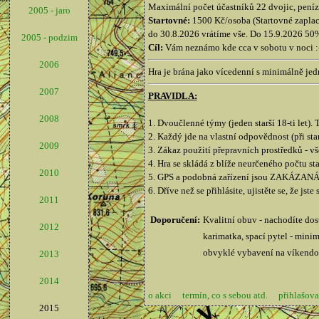
Maximální počet účastníků 22 dvojic, peníze
2005 - jaro
Startovné:
1500 Kč/osoba (Startovné zaplace
do 30.8.2026 vrátíme vše. Do 15.9.2026 50%
2005 - podzim
Cíl:
Vám neznámo kde cca v sobotu v noci :-D
2006
Hra je brána jako vícedenní s minimálně jed
2007
PRAVIDLA:
2008
1. Dvoučlenné týmy (jeden starší 18-ti let)
2. Každý jde na vlastní odpovědnost (při sta
2009
3. Zákaz použití přepravních prostředků - v
4. Hra se skládá z blíže neurčeného počtu st
2010
5. GPS a podobná zařízení jsou ZAKÁZAN
6. Dříve než se přihlásite, ujistěte se, že jst
2011
Doporučení:
Kvalitní obuv - nachodíte dos
2012
karimatka, spací pytel - minim
obvyklé vybavení na víkendo
2013
2014
o akci
termín, co s sebou atd.
přihlašova
2015