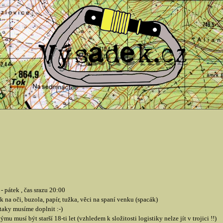
- pátek , čas srazu 20:00
 na oči, buzola, papír, tužka, věci na spaní venku (spacák)
 taky musíme doplnit :-)
 musí být starší 18-ti let (vzhledem k složitosti logistiky nelze jít v trojici !!)