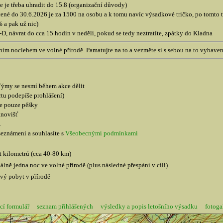
 je třeba uhradit do 15.8 (organizační důvody)
né do 30.6.2026 je za 1500 na osobu a k tomu navíc výsadkové tričko, po tomto te
 a pak už nic)
, návrat do cca 15 hodin v neděli, pokud se tedy neztratíte, zpátky do Kladna
ním noclehem ve volné přírodě. Pamatujte na to a vezměte si s sebou na to vybaven
. Týmy se nesmí během akce dělit
rtu podepíše prohlášení)
še pouze pěšky
anovišť
Á
e seznámeni a souhlasíte s
Všeobecnými podmínkami
t kilometrů (cca 40-80 km)
álně jedna noc ve volné přírodě (plus následné přespání v cíli)
vý pobyt v přírodě
cí formulář
seznam přihlášených
výsledky a popis letošního výsadku
fotoga