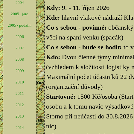
2004
Kdy:
9. - 11. říjen 2026
2005 - jaro
Kde:
hlavní vlakové nádraží Klad
2005 - podzim
Co s sebou - povinné:
občanský 
věci na spaní venku (spacák)
2006
Co s sebou - bude se hodit:
to 
2007
Kdo:
Dvou členné týmy minimálně
2008
(vzhledem k složitosti logistiky nel
2009
Maximální počet účastníků 22 dvo
2010
(organizační důvody)
2011
Startovné:
1500 Kč/osoba (Start
2012
osobu a k tomu navíc výsadkové 
Storno při neúčasti do 30.8.202
2013
nic)
2014