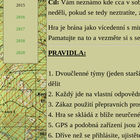
Cíl:
Vám neznámo kde cca v sobo
2015
neděli, pokud se tedy neztratíte
2016
Hra je brána jako vícedenní s m
2017
Pamatujte na to a vezměte si s s
2018
PRAVIDLA:
2020
1. Dvoučlenné týmy (jeden starš
dělit
2. Každý jde na vlastní odpovědn
3. Zákaz použití přepravních pro
4. Hra se skládá z blíže neurčen
5. GPS a podobná zařízení js
6. Dříve než se přihlásite, ujistě