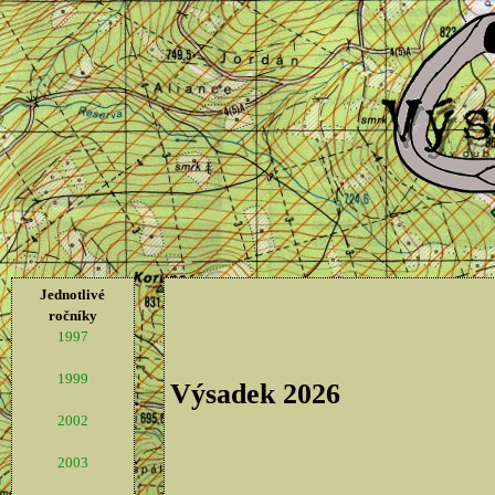
Jednotlivé
ročníky
1997
1999
Výsadek 2026
2002
2003