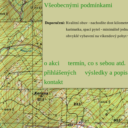
Všeobecnými podmínkami
Doporučení:
Kvalitní obuv - nachodíte dost kilometr
karimatka, spací pytel - minimálně jedna
obvyklé vybavení na víkendový pobyt v
o akci
termín, co s sebou atd.
přihlášených
výsledky a pop
kontakt