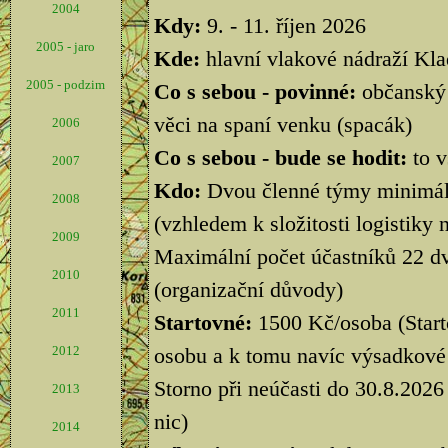
2004
Kdy:
9. - 11. říjen 2026
2005 - jaro
Kde:
hlavní vlakové nádraží Klad
2005 - podzim
Co s sebou - povinné:
občanský 
věci na spaní venku (spacák)
2006
Co s sebou - bude se hodit:
to 
2007
Kdo:
Dvou členné týmy minimálně
2008
(vzhledem k složitosti logistiky nel
2009
Maximální počet účastníků 22 dvo
2010
(organizační důvody)
2011
Startovné:
1500 Kč/osoba (Start
2012
osobu a k tomu navíc výsadkové 
Storno při neúčasti do 30.8.202
2013
nic)
2014