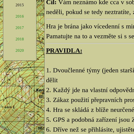
Cíl:
Vám neznámo kde cca v sobo
2015
neděli, pokud se tedy neztratíte
2016
Hra je brána jako vícedenní s m
2017
Pamatujte na to a vezměte si s s
2018
PRAVIDLA:
2020
1. Dvoučlenné týmy (jeden starš
dělit
2. Každý jde na vlastní odpovědn
3. Zákaz použití přepravních pro
4. Hra se skládá z blíže neurčen
5. GPS a podobná zařízení js
6. Dříve než se přihlásite, ujistě