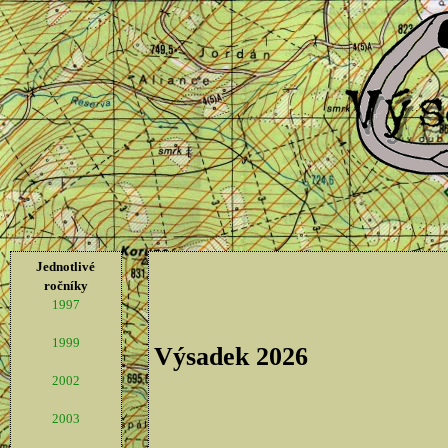
Jednotlivé
ročníky
1997
1999
Výsadek 2026
2002
2003