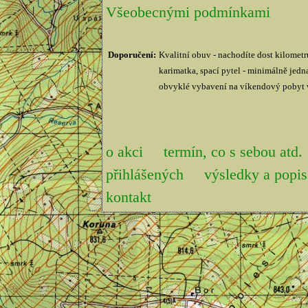
Všeobecnými podmínkami
Doporučení:
Kvalitní obuv - nachodíte dost kilometr
karimatka, spací pytel - minimálně jedna
obvyklé vybavení na víkendový pobyt v
o akci
termín, co s sebou atd.
přihlášených
výsledky a pop
kontakt