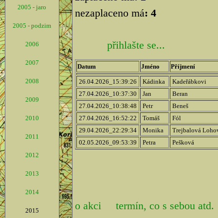
2005 - jaro
nezaplaceno má
: 4
2005 - podzim
přihlašte se...
2006
2007
Datum
Jméno
Příjmení
2008
26.04.2026_15:39:26
Kádinka
Kadeřábkovi
27.04.2026_10:37:30
Jan
Beran
2009
27.04.2026_10:38:48
Petr
Beneš
2010
27.04.2026_16:52:22
Tomáš
Fól
29.04.2026_22:29:34
Monika
Trejbalová Loh
2011
02.05.2026_09:53:39
Petra
Pešková
2012
2013
2014
o akci
termín, co s sebou atd.
2015