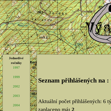
Jednotlivé
ročníky
1997
1999
Seznam přihlášených na :
2002
2003
Aktuální počet přihlášených: 6 
2004
zaplaceno má
: 2