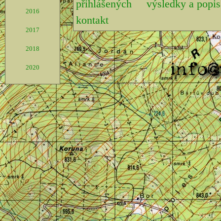
přihlášených
výsledky a pop
2016
kontakt
2017
2018
2020