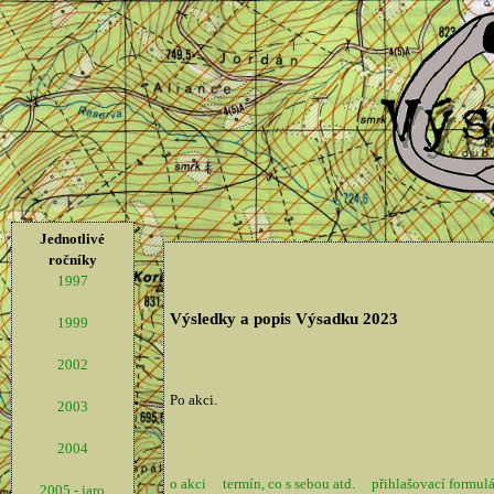
Jednotlivé
ročníky
1997
Výsledky a popis Výsadku 2023
1999
2002
Po akci.
2003
2004
o akci
termín, co s sebou atd.
přihlašovací formulá
2005 - jaro